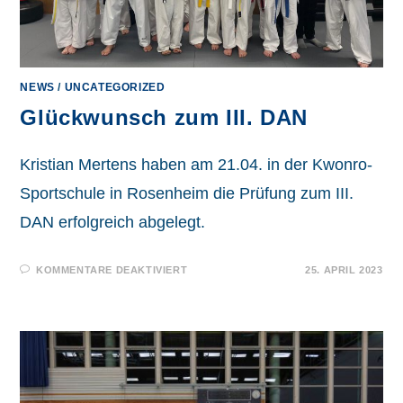
NEWS
/
UNCATEGORIZED
Glückwunsch zum III. DAN
Kristian Mertens haben am 21.04. in der Kwonro-
Sportschule in Rosenheim die Prüfung zum III.
DAN erfolgreich abgelegt.
FÜR
KOMMENTARE DEAKTIVIERT
25. APRIL 2023
GLÜCKWUNSCH
ZUM
III.
DAN